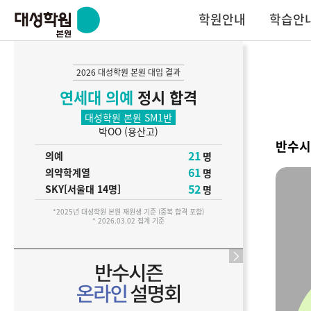
학원안내
학습안
2026 대성학원 본원 대입 결과
모집안내
N수
연세대 의예
정시 합격
대성학원 본원 SM1반
박OO (용산고)
반수시즌
반수시
21
의예
명
61
의약학계열
명
52
SKY[서울대 14명]
명
*2025년 대성학원 본원 재원생 기준 (중복 합격 포함)
* 2026.03.02 집계 기준