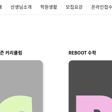
내
선생님소개
학원생활
모집요강
온라인접
즌 커리큘럼
REBOOT 수학