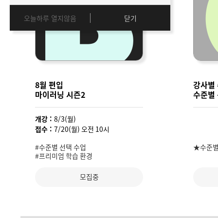
오늘하루 열지않음
닫기
8월 편입
강사별 
마이러닝 시즌2
수준별
개강 :
8/3(월)
접수 :
7/20(월) 오전 10시
#수준별 선택 수업
★수준별
#프리미엄 학습 환경
모집중