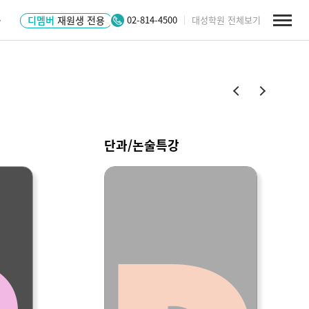
수
디멤버
재원생 전용
02-814-4500
대성학원 전체보기
단과/논술특강